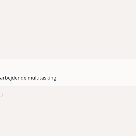
1
2
marbejdende multitasking.
(
)