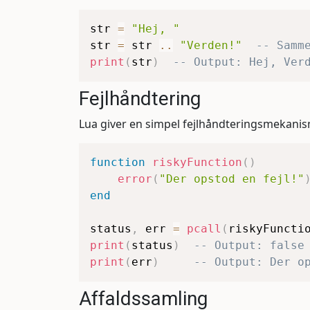
str 
=
"Hej, "
str 
=
 str 
..
"Verden!"
-- Samm
print
(
str
)
-- Output: Hej, Ver
Fejlhåndtering
Lua giver en simpel fejlhåndteringsmekani
function
riskyFunction
(
)
error
(
"Der opstod en fejl!"
end
status
,
 err 
=
pcall
(
riskyFuncti
print
(
status
)
-- Output: false
print
(
err
)
-- Output: Der o
Affaldssamling