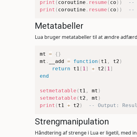
print
(
coroutine
.
resume
(
co
)
)
--
print
(
coroutine
.
resume
(
co
)
)
--
Metatabeller
Lua bruger metatabeller til at ændre adfærd
mt 
=
{
}
mt
.
__add 
=
function
(
t1
,
 t2
)
return
 t1
[
1
]
+
 t2
[
1
]
end
setmetatable
(
t1
,
 mt
)
setmetatable
(
t2
,
 mt
)
print
(
t1 
+
 t2
)
-- Output: Resu
Strengmanipulation
Håndtering af strenge i Lua er ligetil, m