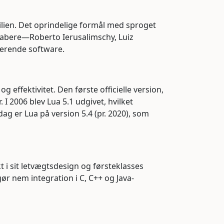
silien. Det oprindelige formål med sproget
 skabere—Roberto Ierusalimschy, Luiz
terende software.
effektivitet. Den første officielle version,
 I 2006 blev Lua 5.1 udgivet, hvilket
g er Lua på version 5.4 (pr. 2020), som
t i sit letvægtsdesign og førsteklasses
r nem integration i C, C++ og Java-