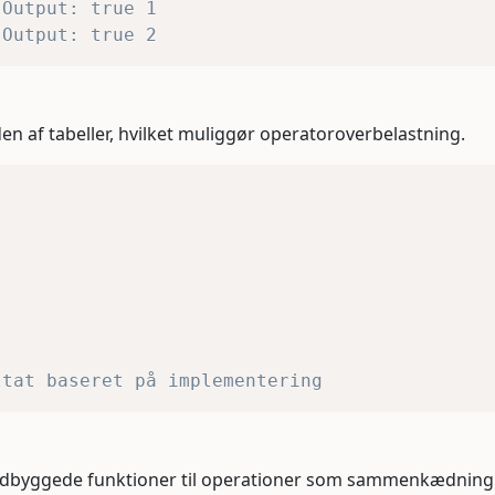
 Output: true 1
 Output: true 2
en af tabeller, hvilket muliggør operatoroverbelastning.
ltat baseret på implementering
ed indbyggede funktioner til operationer som sammenkædni