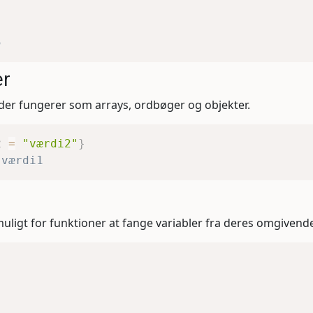
5
er
 der fungerer som arrays, ordbøger og objekter.
2 
=
"værdi2"
}
 værdi1
muligt for funktioner at fange variabler fra deres omgivende