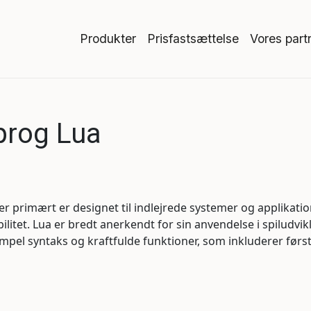
Produkter
Prisfastsættelse
Vores part
rog Lua
er primært er designet til indlejrede systemer og applikatione
bilitet. Lua er bredt anerkendt for sin anvendelse i spiludv
impel syntaks og kraftfulde funktioner, som inkluderer førs