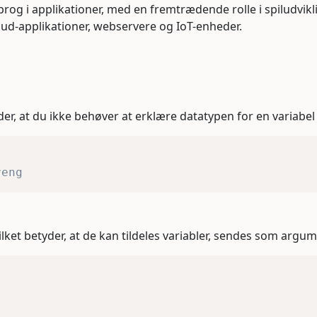
sprog i applikationer, med en fremtrædende rolle i spilud
loud-applikationer, webservere og IoT-enheder.
der, at du ikke behøver at erklære datatypen for en variabel 
reng
vilket betyder, at de kan tildeles variabler, sendes som argu