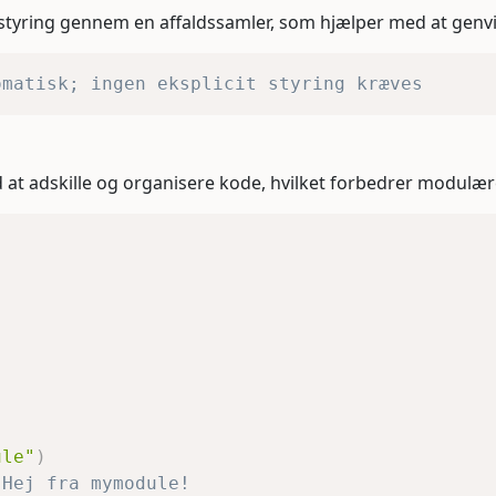
tyring gennem en affaldssamler, som hjælper med at gen
omatisk; ingen eksplicit styring kræves
 at adskille og organisere kode, hvilket forbedrer modul
ule"
)
 Hej fra mymodule!