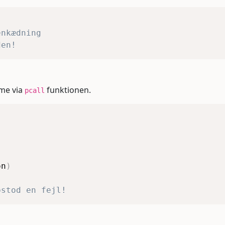
enkædning
den!
sme via
funktionen.
pcall
)
on
)
pstod en fejl!