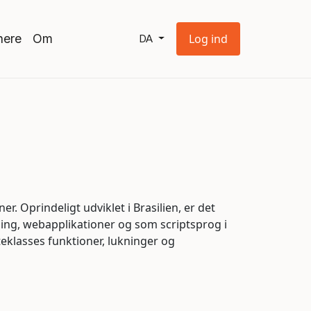
nere
Om
Log ind
DA
r. Oprindeligt udviklet i Brasilien, er det
ikling, webapplikationer og som scriptsprog i
teklasses funktioner, lukninger og