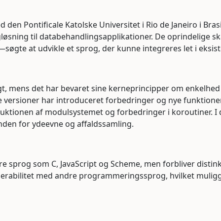
d den Pontificale Katolske Universitet i Rio de Janeiro i Bra
ingløsning til databehandlingsapplikationer. De oprindelige
øgte at udvikle et sprog, der kunne integreres let i eksis
, mens det har bevaret sine kerneprincipper om enkelhed og 
e versioner har introduceret forbedringer og nye funktioner.
tionen af modulsystemet og forbedringer i koroutiner. I da
inden for ydeevne og affaldssamling.
lere sprog som C, JavaScript og Scheme, men forbliver distink
operabilitet med andre programmeringssprog, hvilket muliggø