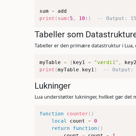
sum 
=
print
(
sum
(
5
,
10
)
)
-- Output: 1
Tabeller som Datastruktur
Tabeller er den primære datastruktur i Lua,
myTable 
=
{
key1 
=
"værdi1"
,
 key
print
(
myTable
.
key1
)
-- Output:
Lukninger
Lua understøtter lukninger, hvilket gør det 
function
counter
(
)
local
 count 
=
0
return
function
(
)
        count 
=
 count 
+
1