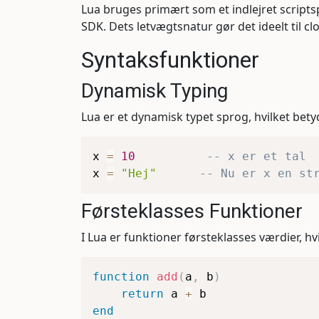
Lua bruges primært som et indlejret script
SDK. Dets letvægtsnatur gør det ideelt til c
Syntaksfunktioner
Dynamisk Typing
Lua er et dynamisk typet sprog, hvilket bety
x 
=
10
-- x er et tal
x 
=
"Hej"
-- Nu er x en st
Førsteklasses Funktioner
I Lua er funktioner førsteklasses værdier, h
function
add
(
a
,
 b
)
return
 a 
+
end