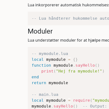
Lua inkorporerer automatisk hukommelsess
-- Lua håndterer hukommelse aut
Moduler
Lua understøtter moduler for at hjælpe med
-- mymodule.lua
local
 mymodule 
=
{
}
function
 mymodule
.
sayHello
(
)
print
(
"Hej fra mymodule!"
)
end
return
 mymodule

-- main.lua
local
 mymodule 
=
require
(
"mymod
mymodule
.
sayHello
(
)
-- Output: