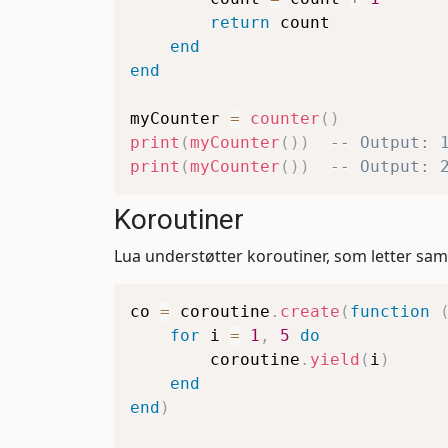
return
 count

end
end
myCounter 
=
counter
(
)
print
(
myCounter
(
)
)
-- Output: 
print
(
myCounter
(
)
)
-- Output: 
Koroutiner
Lua understøtter koroutiner, som letter sa
co 
=
 coroutine
.
create
(
function
for
 i 
=
1
,
5
do
        coroutine
.
yield
(
i
)
end
end
)