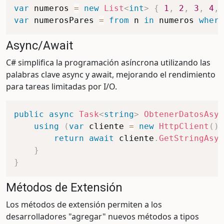
var
 numeros 
=
new
List
<
int
>
{
1
,
2
,
3
,
4
,
var
 numerosPares 
=
from
 n 
in
 numeros 
where
Async/Await
C# simplifica la programación asíncrona utilizando las
palabras clave async y await, mejorando el rendimiento
para tareas limitadas por I/O.
public
async
Task
<
string
>
ObtenerDatosAsyn
using
(
var
 cliente 
=
new
HttpClient
(
)
)
return
await
 cliente
.
GetStringAsyn
}
}
Métodos de Extensión
Los métodos de extensión permiten a los
desarrolladores "agregar" nuevos métodos a tipos