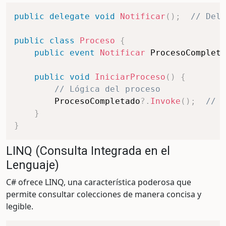
public
delegate
void
Notificar
(
)
;
// Dele
public
class
Proceso
{
public
event
Notificar
 ProcesoCompleta
public
void
IniciarProceso
(
)
{
// Lógica del proceso
        ProcesoCompletado
?.
Invoke
(
)
;
// D
}
}
LINQ (Consulta Integrada en el
Lenguaje)
C# ofrece LINQ, una característica poderosa que
permite consultar colecciones de manera concisa y
legible.