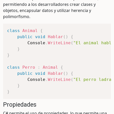
permitiendo a los desarrolladores crear clases y
objetos, encapsular datos y utilizar herencia y
polimorfismo.
class
Animal
{
public
void
Hablar
(
)
{
        Console
.
WriteLine
(
"El animal habla
}
}
class
Perro
:
Animal
{
public
void
Hablar
(
)
{
        Console
.
WriteLine
(
"El perro ladra"
}
}
Propiedades
C# permite el uso de propiedades, lo que permite una