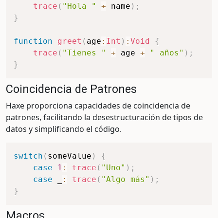
trace
(
"Hola "
+
 name
)
;
}
function
greet
(
age
:
Int
)
:
Void
{
trace
(
"Tienes "
+
 age 
+
" años"
)
;
}
Coincidencia de Patrones
Haxe proporciona capacidades de coincidencia de
patrones, facilitando la desestructuración de tipos de
datos y simplificando el código.
switch
(
someValue
)
{
case
1
:
trace
(
"Uno"
)
;
case
 _
:
trace
(
"Algo más"
)
;
}
Macros