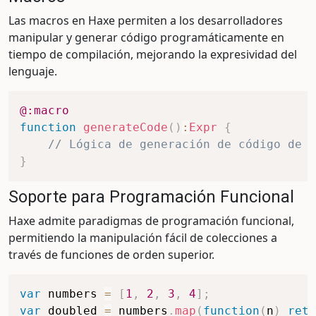
Las macros en Haxe permiten a los desarrolladores
manipular y generar código programáticamente en
tiempo de compilación, mejorando la expresividad del
lenguaje.
@:macro
function
generateCode
(
)
:
Expr
{
// Lógica de generación de código de m
}
Soporte para Programación Funcional
Haxe admite paradigmas de programación funcional,
permitiendo la manipulación fácil de colecciones a
través de funciones de orden superior.
var
 numbers 
=
[
1
,
2
,
3
,
4
]
;
var
 doubled 
=
 numbers
.
map
(
function
(
n
)
retu