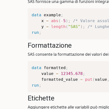
SAS fornisce una gamma di funzioni integrate
data
 example
;
    x 
=
abs
(
-
5
)
;
/* Valore asso
    y 
=
length
(
"SAS"
)
;
/* Lungh
run
;
Formattazione
SAS consente la formattazione dei valori dei
data
 formatted
;
    value 
=
12345.678
;
    formatted_value 
=
put
(
value
run
;
Etichette
Aggiungere etichette alle variabili può miglio