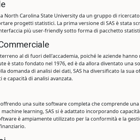
le
la North Carolina State University da un gruppo di ricercato
ortare progetti statistici. La prima versione di SAS è stata s
terfaccia più user-friendly sotto forma di pacchetto statist
 Commerciale
terreno al di fuori dell'accademia, poiché le aziende hanno 
ute è stato fondato nel 1976, ed è da allora diventato una s
ella domanda di analisi dei dati, SAS ha diversificato la sua 
i e capacità di analisi avanzata.
si, offrendo una suite software completa che comprende un
l machine learning, SAS si è adattato incorporando capacità d
oftware è ampiamente utilizzato per la conformità e la gesti
inanziario.