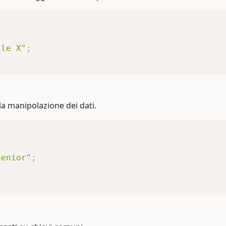
ile X"
;
la manipolazione dei dati.
Senior"
;