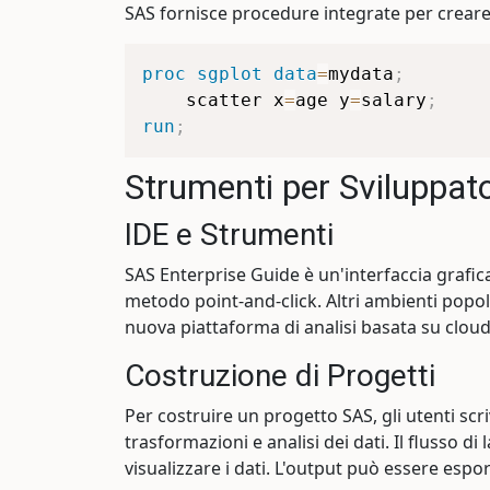
SAS fornisce procedure integrate per creare
proc sgplot
data
=
mydata
;
    scatter x
=
age y
=
salary
;
run
;
Strumenti per Sviluppato
IDE e Strumenti
SAS Enterprise Guide è un'interfaccia grafic
metodo point-and-click. Altri ambienti popol
nuova piattaforma di analisi basata su clo
Costruzione di Progetti
Per costruire un progetto SAS, gli utenti scr
trasformazioni e analisi dei dati. Il flusso d
visualizzare i dati. L'output può essere esport