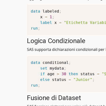
data
 labeled
;
    x 
=
1
;
label
 x 
=
"Etichetta Variab
run
;
Logica Condizionale
SAS supporta dichiarazioni condizionali per 
data
 conditional
;
set
 mydata
;
if
 age 
>
30
then
 status 
=
"
else
 status 
=
"Junior"
;
run
;
Fusione di Dataset