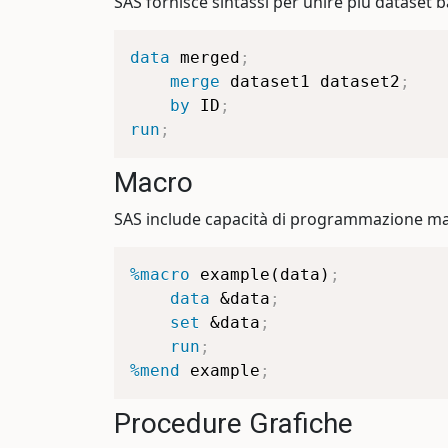
SAS fornisce sintassi per unire più dataset b
data
 merged
;
merge
 dataset1 dataset2
;
by
 ID
;
run
;
Macro
SAS include capacità di programmazione mac
%macro
 example(data)
;
data
&data
;
set
&data
;
run
;
%mend
 example
;
Procedure Grafiche