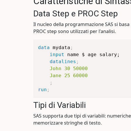
Caratteristiche di Sintas
Data Step e PROC Step
Il nucleo della programmazione SAS si basa s
PROC step sono utilizzati per l'analisi.
data
 mydata
;
input
 name $ age salary;
datalines
;
    John 30 50000

    Jane 25 60000

;
run
;
Tipi di Variabili
SAS supporta due tipi di variabili: numerich
memorizzare stringhe di testo.