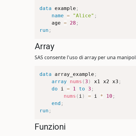
data
 example
;
name
=
"Alice"
;
    age 
=
28
;
run
;
Array
SAS consente l'uso di array per una manipola
data
 array_example
;
array
nums
(
3
)
 x1 x2 x3
;
do
 i 
=
1
to
3
;
nums
(
i
)
=
 i 
*
10
;
end
;
run
;
Funzioni