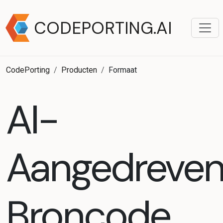
CODEPORTING.AI
CodePorting
Producten
Formaat
AI-
Aangedreve
Broncode