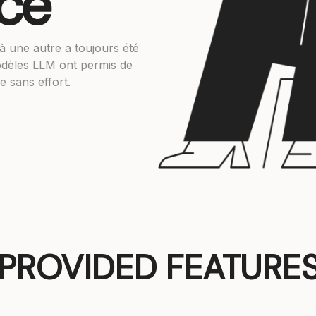
ce
à une autre a toujours été
modèles LLM ont permis de
 sans effort.
PROVIDED FEATURE