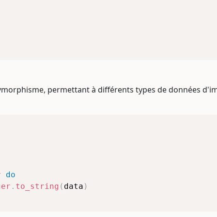
polymorphisme, permettant à différents types de données 
r
do
ger
.
to_string
(
data
)