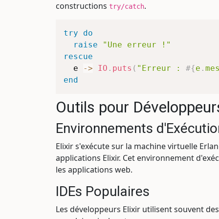
constructions
.
try/catch
try
do
raise
"Une erreur !"
rescue
  e 
->
IO
.
puts
(
"Erreur : 
#{
e
.
me
end
Outils pour Développeur
Environnements d'Exécutio
Elixir s'exécute sur la machine virtuelle Er
applications Elixir. Cet environnement d'ex
les applications web.
IDEs Populaires
Les développeurs Elixir utilisent souvent des