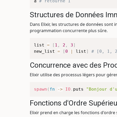
a 
# retourne 1
Structures de Données Im
Dans Elixir, les structures de données sont 
programmation concurrente plus sûre.
list 
=
[
1
,
2
,
3
]
new_list 
=
[
0
|
 list
]
# [0, 1, 
Concurrence avec des Pro
Elixir utilise des processus légers pour gér
spawn
(
fn
->
IO
.
puts 
"Bonjour d'
Fonctions d'Ordre Supérieu
Elixir prend en charge les fonctions d'ordr