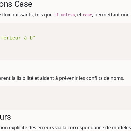
ions Case
 flux puissants, tels que
,
, et
, permettant une 
if
unless
case
nférieur à b"
ent la lisibilité et aident à prévenir les conflits de noms.
s
urs
stion explicite des erreurs via la correspondance de modèles 