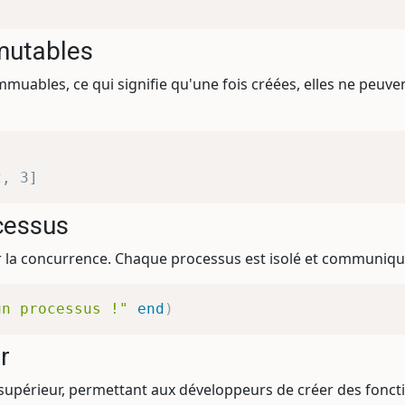
mutables
immuables, ce qui signifie qu'une fois créées, elles ne peuve
2, 3]
cessus
er la concurrence. Chaque processus est isolé et communique
un processus !"
end
)
r
e supérieur, permettant aux développeurs de créer des fonc