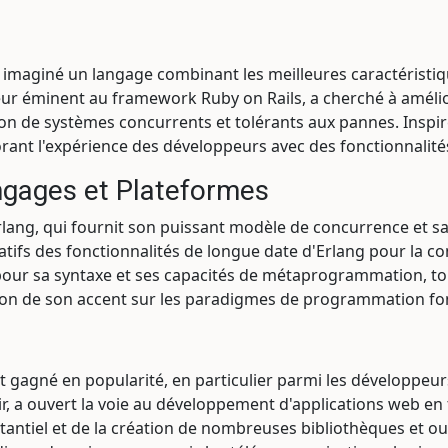
i a imaginé un langage combinant les meilleures caractérist
eur éminent au framework Ruby on Rails, a cherché à amélior
on de systèmes concurrents et tolérants aux pannes. Inspir
t l'expérience des développeurs avec des fonctionnalités q
ngages et Plateformes
 Erlang, qui fournit son puissant modèle de concurrence et s
catifs des fonctionnalités de longue date d'Erlang pour la co
our sa syntaxe et ses capacités de métaprogrammation, to
son de son accent sur les paradigmes de programmation fon
t gagné en popularité, en particulier parmi les développeurs 
, a ouvert la voie au développement d'applications web en
tiel et de la création de nombreuses bibliothèques et outils