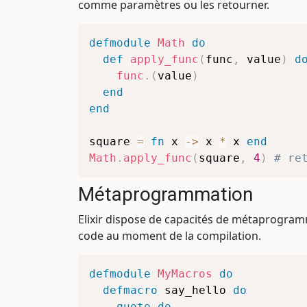
comme paramètres ou les retourner.
defmodule
Math
do
def
apply_func
(
func
,
 value
)
d
func
.
(
value
)
end
end
square 
=
fn
 x 
->
 x 
*
 x 
end
Math
.
apply_func
(
square
,
4
)
# re
Métaprogrammation
Elixir dispose de capacités de métaprogra
code au moment de la compilation.
defmodule
MyMacros
do
defmacro
 say_hello 
do
quote
do