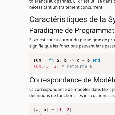
tolérance aux pannes, Elixir est utilisé dans
nécessitant un traitement concurrent.
Caractéristiques de la S
Paradigme de Programmati
Elixir est conçu autour du paradigme de pro
signifie que les fonctions peuvent être pa
sum 
=
fn
 a
,
 b 
->
 a 
+
 b 
end
sum
.
(
5
,
3
)
# retourne 8
Correspondance de Modèl
La correspondance de modèles dans Elixir pe
définitions de fonctions, les instructions cas
{
a
,
 b
}
=
{
1
,
2
}