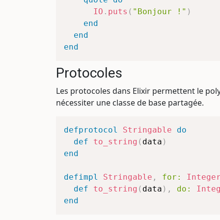
IO
.
puts
(
"Bonjour !"
)
end
end
end
Protocoles
Les protocoles dans Elixir permettent le 
nécessiter une classe de base partagée.
defprotocol
Stringable
do
def
to_string
(
data
)
end
defimpl
Stringable
,
for:
Intege
def
to_string
(
data
)
,
do:
Inte
end