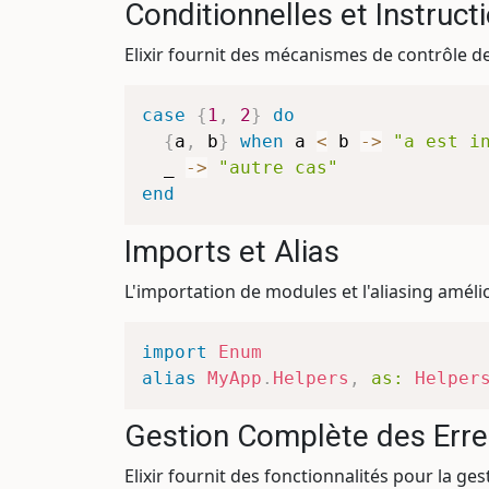
Conditionnelles et Instruct
Elixir fournit des mécanismes de contrôle de
case
{
1
,
2
}
do
{
a
,
 b
}
when
 a 
<
 b 
->
"a est i
  _ 
->
"autre cas"
end
Imports et Alias
L'importation de modules et l'aliasing amélior
import
Enum
alias
MyApp
.
Helpers
,
as:
Helper
Gestion Complète des Erre
Elixir fournit des fonctionnalités pour la ge