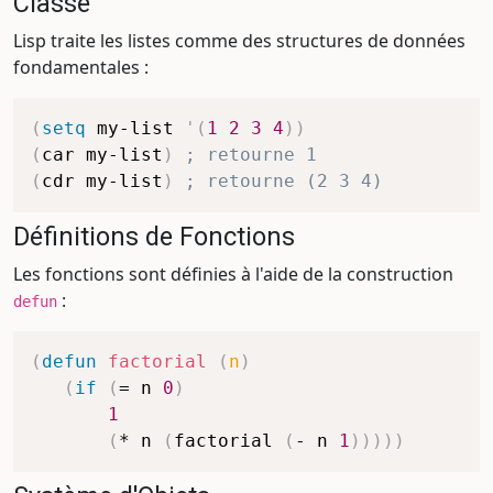
Classe
Lisp traite les listes comme des structures de données
fondamentales :
(
setq
 my-list 
'(
1
2
3
4
)
)
(
car
 my-list
)
; retourne 1
(
cdr
 my-list
)
; retourne (2 3 4)
Définitions de Fonctions
Les fonctions sont définies à l'aide de la construction
:
defun
(
defun
factorial
(
n
)
(
if
(
=
 n 
0
)
1
(
*
 n 
(
factorial
(
-
 n 
1
)
)
)
)
)