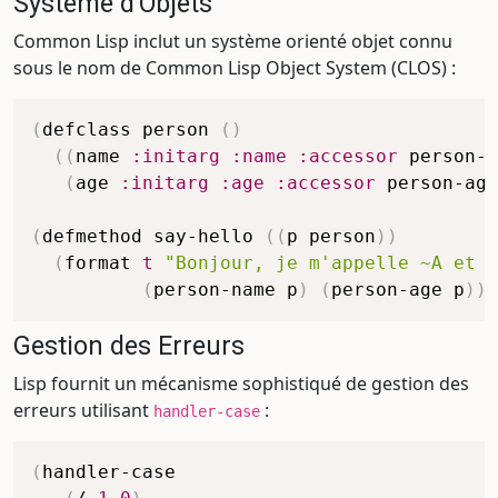
Système d'Objets
Common Lisp inclut un système orienté objet connu
sous le nom de Common Lisp Object System (CLOS) :
(
defclass
 person 
(
)
(
(
name
:initarg
:name
:accessor
 person-n
(
age
:initarg
:age
:accessor
 person-age
(
defmethod
 say-hello 
(
(
p
 person
)
)
(
format
t
"Bonjour, je m'appelle ~
A
 et j
(
person-name
 p
)
(
person-age
 p
)
)
)
Gestion des Erreurs
Lisp fournit un mécanisme sophistiqué de gestion des
erreurs utilisant
:
handler-case
(
handler-case