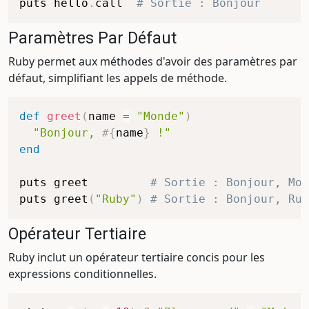
puts hello
.
call  
# Sortie : Bonjour
Paramètres Par Défaut
Ruby permet aux méthodes d'avoir des paramètres par
défaut, simplifiant les appels de méthode.
def
greet
(
name 
=
"Monde"
)
"Bonjour, 
#{
name
}
 !"
end
puts greet         
# Sortie : Bonjour, Mon
puts greet
(
"Ruby"
)
# Sortie : Bonjour, Rub
Opérateur Tertiaire
Ruby inclut un opérateur tertiaire concis pour les
expressions conditionnelles.