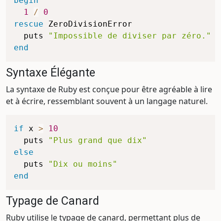
begin
1
/
0
rescue
 ZeroDivisionError

  puts 
"Impossible de diviser par zéro."
end
Syntaxe Élégante
La syntaxe de Ruby est conçue pour être agréable à lire
et à écrire, ressemblant souvent à un langage naturel.
if
 x 
>
10
  puts 
"Plus grand que dix"
else
  puts 
"Dix ou moins"
end
Typage de Canard
Ruby utilise le typage de canard, permettant plus de