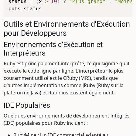
status 
=
(
x 
>
10
)
?
"Plus grand"
:
"Moins 
Outils et Environnements d'Exécution
pour Développeurs
Environnements d'Exécution et
Interpréteurs
Ruby est principalement interprété, ce qui signifie qu'il
exécute le code ligne par ligne. L'interpréteur le plus
couramment utilisé est le CRuby (MRI), tandis que
d'autres implémentations comme JRuby (Ruby sur la
plateforme Java) et Rubinius existent également.
IDE Populaires
Quelques environnements de développement intégrés
(IDE) populaires pour Ruby incluent :
RubyMine : Un IDE commercial adapté au