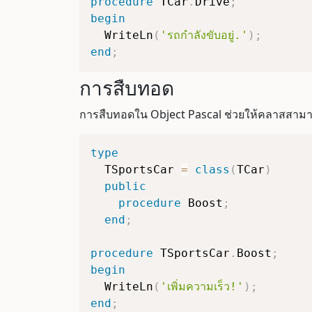
procedure
 TCar
.
Drive
;
begin
  WriteLn
(
'รถกำลังขับอยู่.'
)
;
end
;
การสืบทอด
การสืบทอดใน Object Pascal ช่วยให้คลาสสามาร
type
  TSportsCar 
=
class
(
TCar
)
public
procedure
 Boost
;
end
;
procedure
 TSportsCar
.
Boost
;
begin
  WriteLn
(
'เพิ่มความเร็ว!'
)
;
end
;