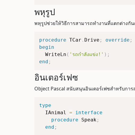
พหุรูป
พหุรูปช่วยให้วิธีการสามารถทำงานที่แตกต่างกันตา
procedure
 TCar
.
Drive
;
override
;
begin
  WriteLn
(
'รถกำลังแข่ง!'
)
;
end
;
อินเตอร์เฟซ
Object Pascal สนับสนุนอินเตอร์เฟซสำหรับการส
type
  IAnimal 
=
interface
procedure
 Speak
;
end
;